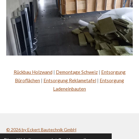
Rückbau Holzwand
|
Demontage Schweiz
|
Entsorgung
Büroflächen
|
Entsorgung Reklametafel
|
Entsorgung
Ladeneinbauten
© 2026 by Eckert Bautechnik GmbH