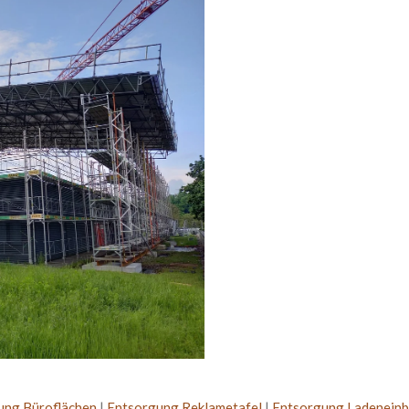
ung Büroflächen
|
Entsorgung Reklametafel
|
Entsorgung Ladenein