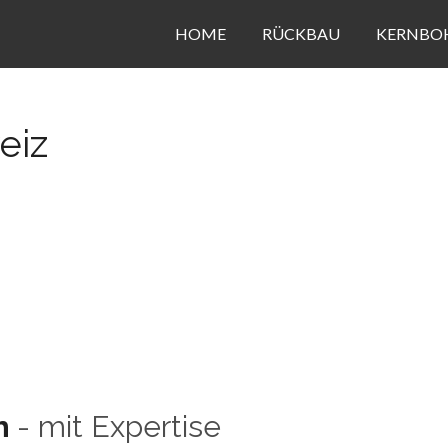
HOME
RÜCKBAU
KERNBO
eiz
h
- mit Expertise