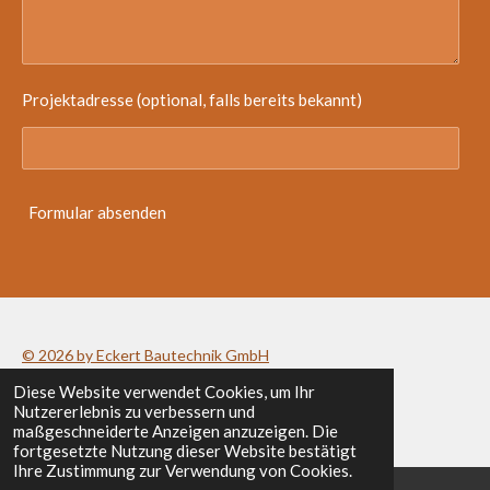
Projektadresse (optional, falls bereits bekannt)
Formular absenden
© 2026 by Eckert Bautechnik GmbH
Diese Website verwendet Cookies, um Ihr
Datenschutzerklärung
/
Impressum
Nutzererlebnis zu verbessern und
maßgeschneiderte Anzeigen anzuzeigen. Die
fortgesetzte Nutzung dieser Website bestätigt
Ihre Zustimmung zur Verwendung von Cookies.