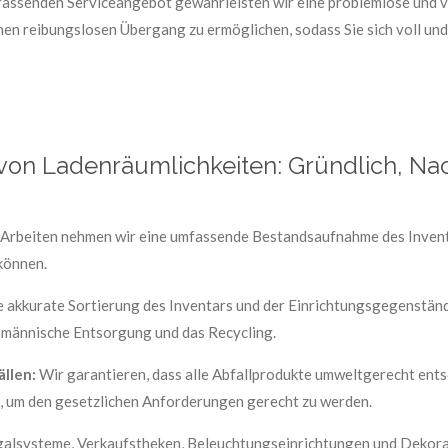
assenden Serviceangebot gewährleisten wir eine problemlose und v
 einen reibungslosen Übergang zu ermöglichen, sodass Sie sich voll
von Ladenräumlichkeiten: Gründlich, Nac
Arbeiten nehmen wir eine umfassende Bestandsaufnahme des Inventa
können.
e akkurate Sortierung des Inventars und der Einrichtungsgegenstän
hmännische Entsorgung und das Recycling.
llen:
Wir garantieren, dass alle Abfallprodukte umweltgerecht ents
, um den gesetzlichen Anforderungen gerecht zu werden.
alsysteme, Verkaufstheken, Beleuchtungseinrichtungen und Dekorat