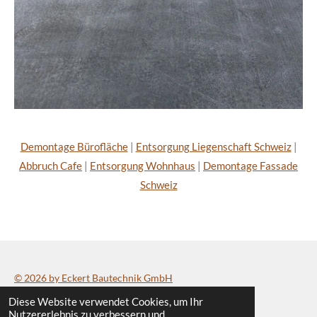
Demontage Bürofläche
|
Entsorgung Liegenschaft Schweiz
|
Abbruch Cafe
|
Entsorgung Wohnhaus
|
Demontage Fassade
Schweiz
© 2026 by Eckert Bautechnik GmbH
Diese Website verwendet Cookies, um Ihr
Datenschutzerklärung
/
Impressum
Nutzererlebnis zu verbessern und