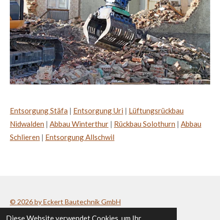
Entsorgung Stäfa
|
Entsorgung Uri
|
Lüftungsrückbau
Nidwalden
|
Abbau Winterthur
|
Rückbau Solothurn
|
Abbau
Schlieren
|
Entsorgung Allschwil
© 2026 by Eckert Bautechnik GmbH
Diese Website verwendet Cookies, um Ihr