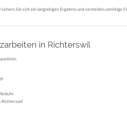
l
sichern Sie sich ein langlebiges Ergebnis und vermeiden unnötige F
zarbeiten in Richterswil
spunkten:
ge
 Abläufe
n Richterswil