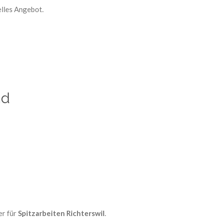
elles Angebot.
nd
er für
Spitzarbeiten Richterswil
.