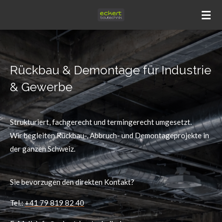
Zum
Hauptinhalt
springen
Rückbau & Demontage für Industrie
& Gewerbe
Strukturiert, fachgerecht und termingerecht umgesetzt.
Wir begleiten Rückbau-, Abbruch- und Demontageprojekte in
der ganzen Schweiz.
Sie bevorzugen den direkten Kontakt?
Tel.:
+41 79 819 82 40