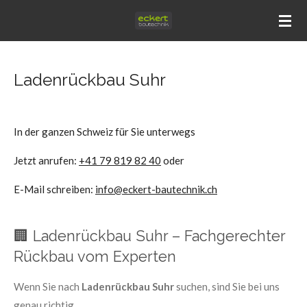
Zum
Hauptinhalt
springen
Ladenrückbau Suhr
In der ganzen Schweiz für Sie unterwegs
Jetzt anrufen:
+41 79 819 82 40
oder
E-Mail schreiben:
info@eckert-bautechnik.ch
🏢 Ladenrückbau Suhr – Fachgerechter
Rückbau vom Experten
Wenn Sie nach
Ladenrückbau Suhr
suchen, sind Sie bei uns
genau richtig.