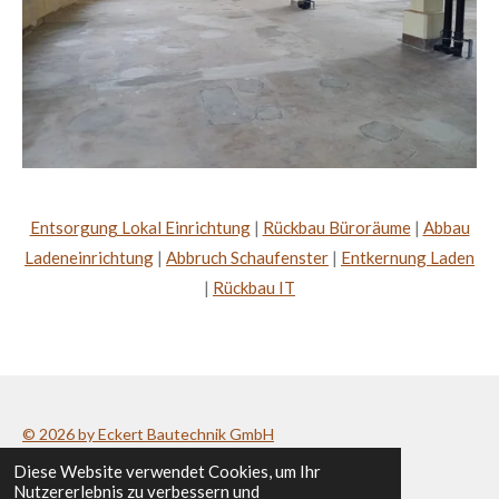
Entsorgung Lokal Einrichtung
|
Rückbau Büroräume
|
Abbau
Ladeneinrichtung
|
Abbruch Schaufenster
|
Entkernung Laden
|
Rückbau IT
© 2026 by Eckert Bautechnik GmbH
Diese Website verwendet Cookies, um Ihr
Datenschutzerklärung
/
Impressum
Nutzererlebnis zu verbessern und