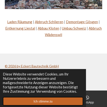
Laden Räumung
|
Abbruch Schlieren
|
Demontage Gösgen
|
Entkernung Liestal
|
Abbau Kloten
|
Umbau Schweiz
|
Abbruch
Wädenswil
© 2026 by Eckert Bautechnik GmbH
Diese Website verwendet Cookies, um Ihr
Datenschutzerklärung
/
Impressum
Nutzererlebnis zu verbessern und
maßgeschneiderte Anzeigen anzuzeigen. Die
fortgesetzte Nutzung dieser Website bestätigt
Ihre Zustimmung zur Verwendung von Cookies.
Ich stimme zu
E-Mail
Telefon
WhatsApp