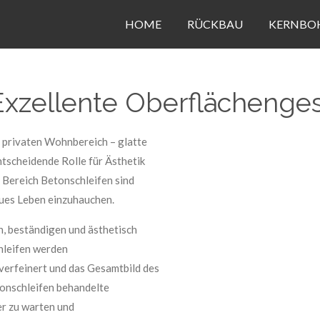
HOME
RÜCKBAU
KERNBO
Exzellente Oberflächenge
 privaten Wohnbereich – glatte
ntscheidende Rolle für Ästhetik
 Bereich Betonschleifen sind
eues Leben einzuhauchen.
en, beständigen und ästhetisch
hleifen werden
verfeinert und das Gesamtbild des
tonschleifen behandelte
ter zu warten und