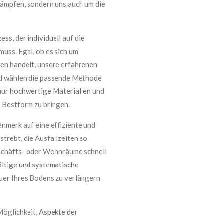
kämpfen, sondern uns auch um die
zess, der
individuell
auf die
uss. Egal, ob es sich um
en handelt, unsere erfahrenen
nd wählen die passende Methode
nur
hochwertige Materialien
und
 Bestform zu bringen.
nmerk auf eine effiziente und
rebt, die Ausfallzeiten so
Geschäfts- oder Wohnräume schnell
ältige und systematische
auer Ihres Bodens zu verlängern
Möglichkeit,
Aspekte der