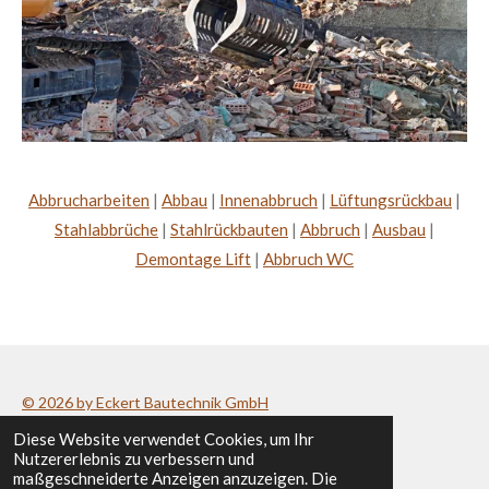
Abbrucharbeiten
|
Abbau
|
Innenabbruch
|
Lüftungsrückbau
|
Stahlabbrüche
|
Stahlrückbauten
|
Abbruch
|
Ausbau
|
Demontage Lift
|
Abbruch WC
© 2026 by Eckert Bautechnik GmbH
Diese Website verwendet Cookies, um Ihr
Datenschutzerklärung
/
Impressum
Nutzererlebnis zu verbessern und
maßgeschneiderte Anzeigen anzuzeigen. Die