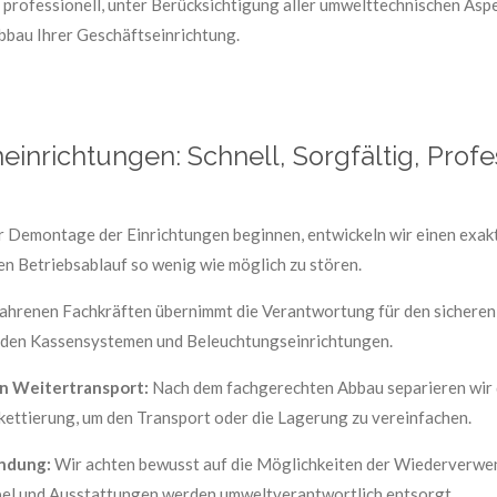
rofessionell, unter Berücksichtigung aller umwelttechnischen Aspekt
bbau Ihrer Geschäftseinrichtung.
einrichtungen: Schnell, Sorgfältig, Profe
r Demontage der Einrichtungen beginnen, entwickeln wir einen exakt
en Betriebsablauf so wenig wie möglich zu stören.
ahrenen Fachkräften übernimmt die Verantwortung für den sicheren
u den Kassensystemen und Beleuchtungseinrichtungen.
en Weitertransport:
Nach dem fachgerechten Abbau separieren wir 
ettierung, um den Transport oder die Lagerung zu vereinfachen.
ndung:
Wir achten bewusst auf die Möglichkeiten der Wiederverwe
bel und Ausstattungen werden umweltverantwortlich entsorgt.