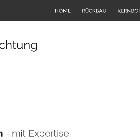
HOME
RÜCKBAU
KERNBO
ichtung
h
- mit Expertise